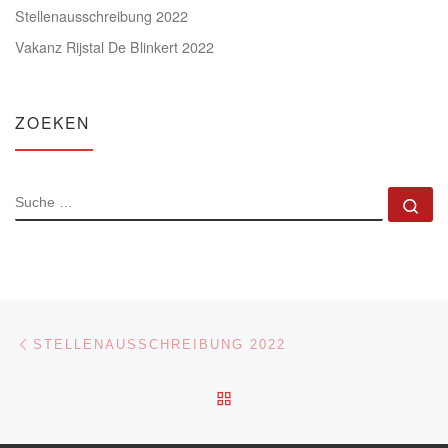
Stellenausschreibung 2022
Vakanz Rijstal De Blinkert 2022
ZOEKEN
SUCHE
Su
Beitragsnavigation
Vorheriger Beitrag
STELLENAUSSCHREIBUNG 2022
ZURÜCK ZUR BEITRAGSL