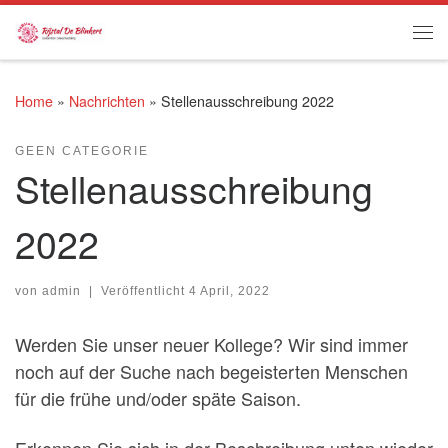
Zum Inhalt springen
Me
Home
»
Nachrichten
»
Stellenausschreibung 2022
GEEN CATEGORIE
Stellenausschreibung
2022
von
admin
|
Veröffentlicht
4 April, 2022
Werden Sie unser neuer Kollege? Wir sind immer
noch auf der Suche nach begeisterten Menschen
für die frühe und/oder späte Saison.
Erkennen Sie sich in der Beschreibung unten wieder